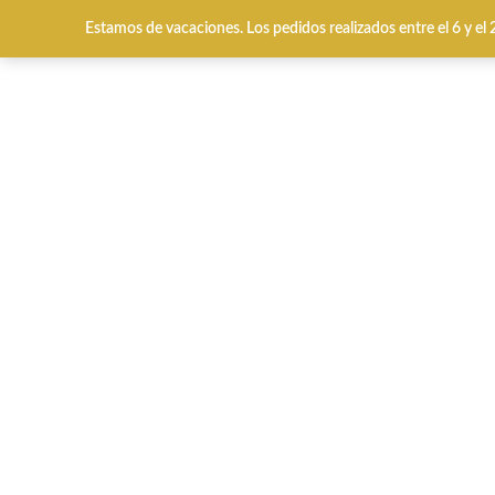
Estamos de vacaciones. Los pedidos realizados entre el 6 y el
Envíos y cambios gratuitos 24/48 horas
HOME
CALZADO INV
QUÉ BUSCAS?