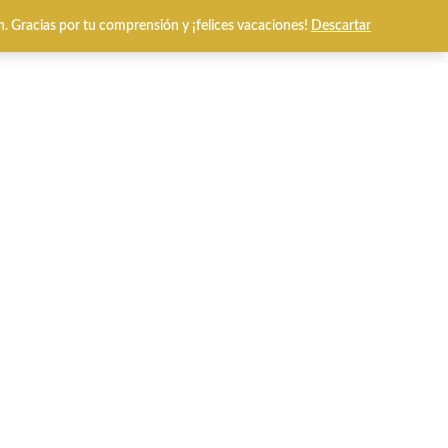
n. Gracias por tu comprensión y ¡felices vacaciones!
Descartar
0
l Prices
Tarjetas Regalo