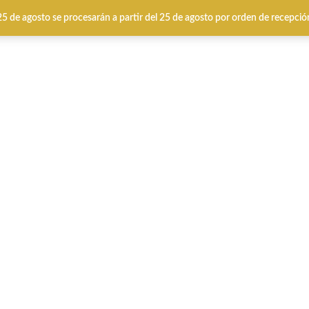
 25 de agosto se procesarán a partir del 25 de agosto por orden de recepció
IERNO
CALZADO VERANO
MARCAS
Specia