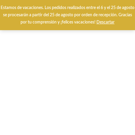
Estamos de vacaciones. Los pedidos realizados entre el 6 y el 25 de agosto
Envíos y cambios gratuitos 24/48 horas
se procesarán a partir del 25 de agosto por orden de recepción. Gracias
por tu comprensión y ¡felices vacaciones!
Descartar
HOME
CALZADO INVIERNO
CALZADO VERANO
MARCAS
Special Prices
Tarjetas Regalo