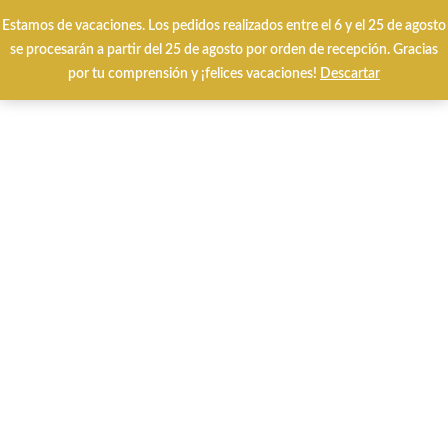
Estamos de vacaciones. Los pedidos realizados entre el 6 y el 25 de agosto
Envíos y cambios gratuitos 24/48 horas
se procesarán a partir del 25 de agosto por orden de recepción. Gracias
por tu comprensión y ¡felices vacaciones!
Descartar
HOME
CALZADO INVIERNO
CALZADO VERANO
MARCAS
Special Prices
Tarjetas Regalo