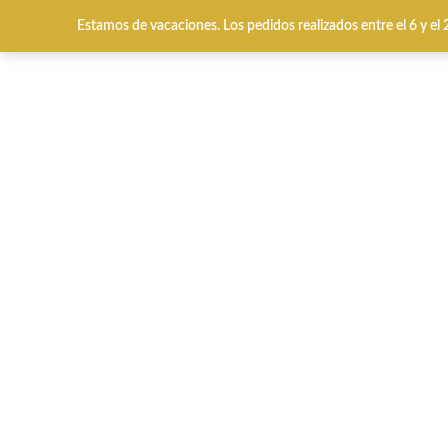
Estamos de vacaciones. Los pedidos realizados entre el 6 y el
HOME
CALZADO INV
Inicio
QUÉ BUSCAS?
Special Prices
Verano
Toni Pons E