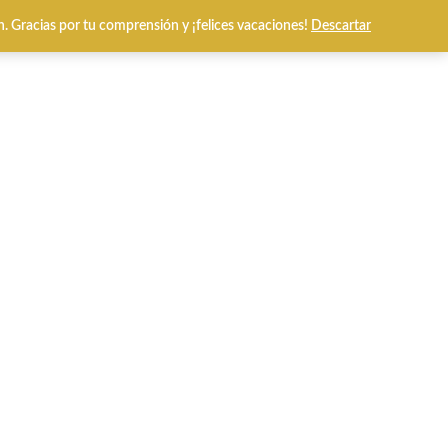
n. Gracias por tu comprensión y ¡felices vacaciones!
Descartar
0
l Prices
Tarjetas Regalo
lanco.
ra mujer se elabora en tonos lisos. La cuña de yute tiene
e la suela está hecha de goma antideslizante. Cuenta con