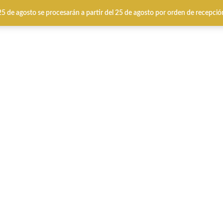
Envíos y cambios gratuitos 24/48 horas
 25 de agosto se procesarán a partir del 25 de agosto por orden de recepció
IERNO
CALZADO VERANO
MARCAS
Specia
tna Blanco.
Toni Pons Etna B
ETNA. Esta alpargata en piel pa
una altura de 3,5 cm. La base d