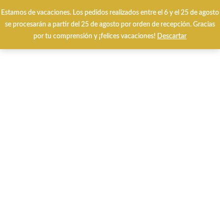
Estamos de vacaciones. Los pedidos realizados entre el 6 y el 25 de agosto
Envíos y cambios gratuitos 24/48 horas
se procesarán a partir del 25 de agosto por orden de recepción. Gracias
por tu comprensión y ¡felices vacaciones!
Descartar
0
HOME
CALZADO INVIERNO
CALZADO VERANO
MARCAS
Special Prices
Tarjetas Regalo