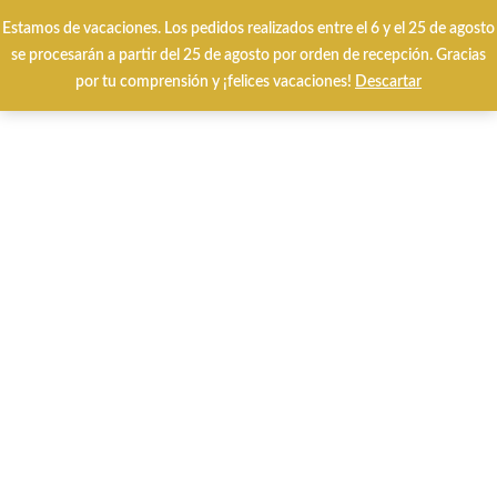
Envíos y cambios gratuitos 24/48 horas
Estamos de vacaciones. Los pedidos realizados entre el 6 y el 25 de agosto
se procesarán a partir del 25 de agosto por orden de recepción. Gracias
por tu comprensión y ¡felices vacaciones!
Descartar
0
Inicio
QUÉ BUSCAS?
CALZADO INVIERNO
Rosarida Verina negro.