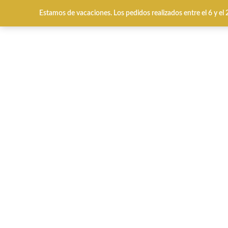
Estamos de vacaciones. Los pedidos realizados entre el 6 y el
HOME
CALZADO INV
Inicio
QUÉ BUSCAS?
PITILLOS
Pitillos 20027 piel bronce.
-34%