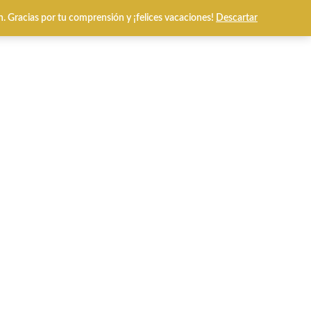
n. Gracias por tu comprensión y ¡felices vacaciones!
Descartar
0
l Prices
Tarjetas Regalo
l bronce.
El
€
precio