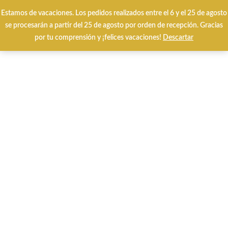
Envíos y cambios gratuitos 24/48 horas
Estamos de vacaciones. Los pedidos realizados entre el 6 y el 25 de agosto
se procesarán a partir del 25 de agosto por orden de recepción. Gracias
por tu comprensión y ¡felices vacaciones!
Descartar
0
Inicio
QUÉ BUSCAS?
CALZADO INVIERNO
Pitillos 10073 piel bronce.
-30%