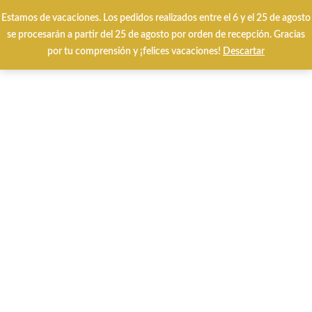
Envíos y cambios gratuitos 24/48 horas
Estamos de vacaciones. Los pedidos realizados entre el 6 y el 25 de agosto
se procesarán a partir del 25 de agosto por orden de recepción. Gracias
por tu comprensión y ¡felices vacaciones!
Descartar
0
Inicio
QUÉ BUSCAS?
CALZADO VERANO
Noa Harmon Gea black cuero.
-25%