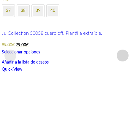
37
38
39
40
Ju Collection 50058 cuero off. Plantilla extraíble.
El
El
99.00
€
79.00
€
precio
precio
Seleccionar opciones
original
actual
Añadir a la lista de deseos
era:
es:
Quick View
99.00€.
79.00€.