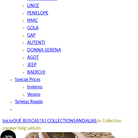
LINCE
PENELOPE
IMAC
GOLA
GAP
AUTENTI
DONNA SERENA
AGOT
JEEP
BAERCHI
Special Prices
Invierno
Verano
Tarjetas Regalo
Inicio
QUÉ BUSCAS?
JU COLLECTION
SANDALIAS
Ju Collection
sneaker beig salmón.
-30%