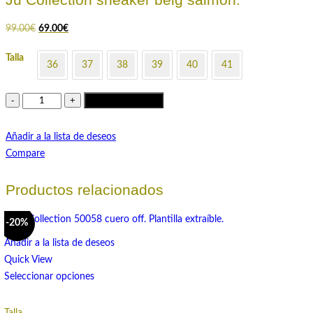
El
El
99.00
€
69.00
€
precio
precio
Talla
original
actual
36
37
38
39
40
41
era:
es:
99.00€.
69.00€.
Añadir al carrito
Añadir a la lista de deseos
Compare
Productos relacionados
-20%
Añadir a la lista de deseos
Quick View
Seleccionar opciones
Talla