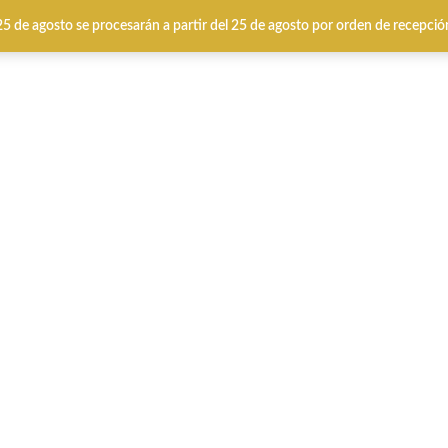
 25 de agosto se procesarán a partir del 25 de agosto por orden de recepció
IERNO
CALZADO VERANO
MARCAS
Specia
rol pasion.