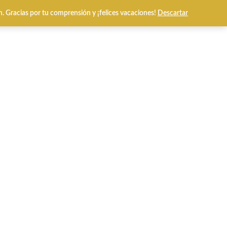
n. Gracias por tu comprensión y ¡felices vacaciones!
Descartar
0
l Prices
Tarjetas Regalo