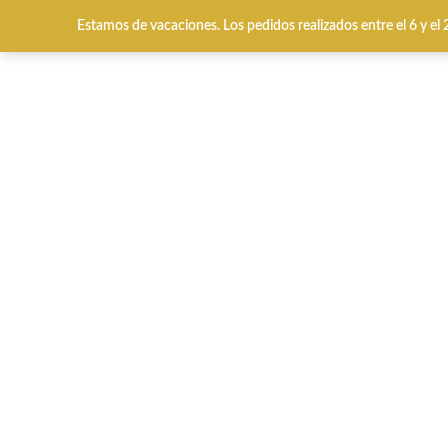
Estamos de vacaciones. Los pedidos realizados entre el 6 y el
Envíos y cambios gratuitos 24/48 horas
HOME
CALZADO INV
Inicio
QUÉ BUSCAS?
Special Prices
Verano
Ju Collection OB143 bailarina cha
-45%