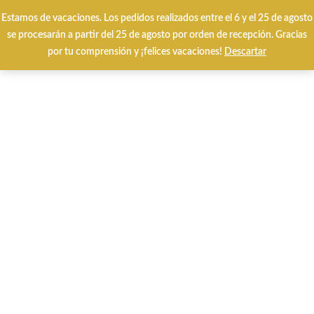
Envíos y cambios gratuitos 24/48 horas
Estamos de vacaciones. Los pedidos realizados entre el 6 y el 25 de agosto
se procesarán a partir del 25 de agosto por orden de recepción. Gracias
por tu comprensión y ¡felices vacaciones!
Descartar
0
Inicio
QUÉ BUSCAS?
JU COLLECTION
ZAPATOS
Ju Collection
5943 salón metalizado bronce napa negro.
-22%