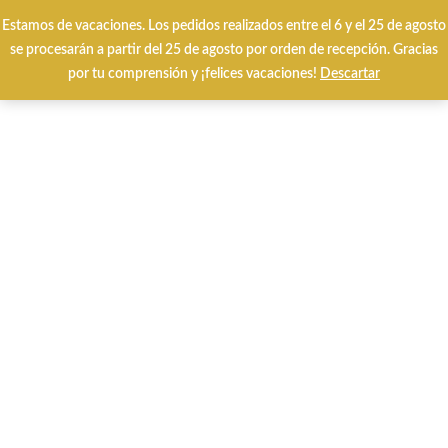
Estamos de vacaciones. Los pedidos realizados entre el 6 y el 25 de agosto
Envíos y cambios gratuitos 24/48 horas
se procesarán a partir del 25 de agosto por orden de recepción. Gracias
por tu comprensión y ¡felices vacaciones!
Descartar
HOME
CALZADO INVIERNO
CALZADO VERANO
MARCAS
Special Prices
Tarjetas Regalo