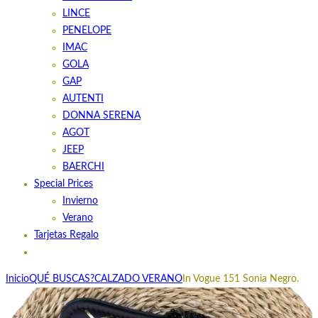
LINCE
PENELOPE
IMAC
GOLA
GAP
AUTENTI
DONNA SERENA
AGOT
JEEP
BAERCHI
Special Prices
Invierno
Verano
Tarjetas Regalo
Inicio
QUÉ BUSCAS?
CALZADO VERANO
In Vogue 151 Sonia Negro.