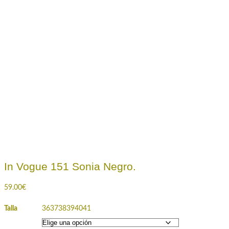
In Vogue 151 Sonia Negro.
59.00
€
Talla
36
37
38
39
40
41