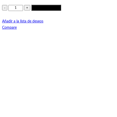
Añadir al carrito
Añadir a la lista de deseos
Compare
Añadir a la lista de deseos
Quick View
Seleccionar opciones
Talla
36
37
38
39
40
41
In Vogue 140 vaqueta blanco.