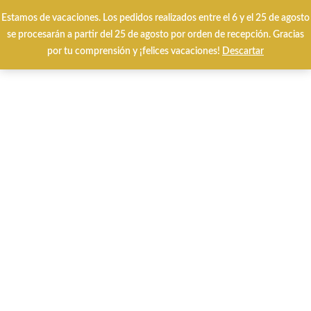
Envíos y cambios gratuitos 24/48 horas
Estamos de vacaciones. Los pedidos realizados entre el 6 y el 25 de agosto
se procesarán a partir del 25 de agosto por orden de recepción. Gracias
por tu comprensión y ¡felices vacaciones!
Descartar
0
Inicio
QUÉ BUSCAS?
CALZADO VERANO
In Vogue 151 Sonia Beig.