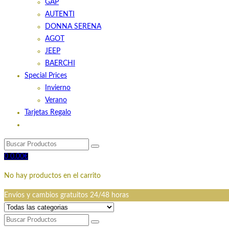
GAP
AUTENTI
DONNA SERENA
AGOT
JEEP
BAERCHI
Special Prices
Invierno
Verano
Tarjetas Regalo
0
0.00
€
No hay productos en el carrito
Envíos y cambios gratuitos 24/48 horas