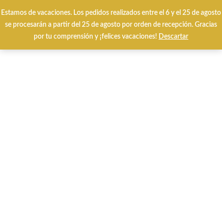
Envíos y cambios gratuitos 24/48 horas
Estamos de vacaciones. Los pedidos realizados entre el 6 y el 25 de agosto
se procesarán a partir del 25 de agosto por orden de recepción. Gracias
por tu comprensión y ¡felices vacaciones!
Descartar
0
Inicio
QUÉ BUSCAS?
GIORDA
Giorda 54165 Cermet Platino.
-25%