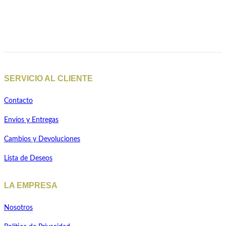
precio
precio
Seleccionar opciones
original
actual
Añadir a la lista de deseos
era:
es:
Quick View
99.00€.
69.00€.
SERVICIO AL CLIENTE
Contacto
Envíos y Entregas
Cambios y Devoluciones
Lista de Deseos
LA EMPRESA
Nosotros