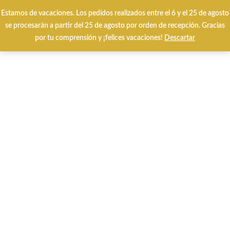
Envíos y cambios gratuitos 24/48 horas
Estamos de vacaciones. Los pedidos realizados entre el 6 y el 25 de agosto
se procesarán a partir del 25 de agosto por orden de recepción. Gracias
por tu comprensión y ¡felices vacaciones!
Descartar
0
Inicio
QUÉ BUSCAS?
CALZADO VERANO
Donna Serena 665983 tortora
blanco.
-25%