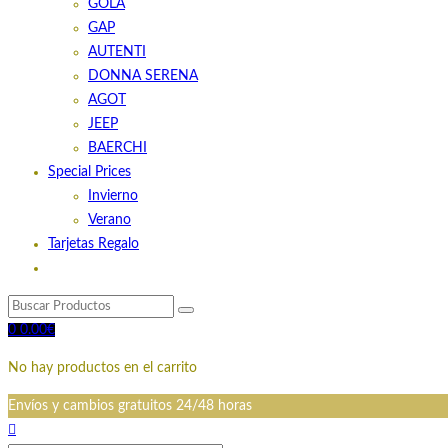
GOLA
GAP
AUTENTI
DONNA SERENA
AGOT
JEEP
BAERCHI
Special Prices
Invierno
Verano
Tarjetas Regalo
0
0.00
€
No hay productos en el carrito
Envíos y cambios gratuitos 24/48 horas