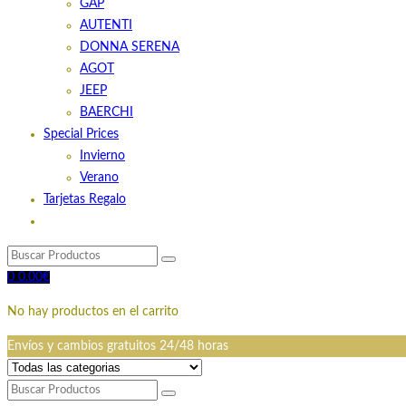
GAP
AUTENTI
DONNA SERENA
AGOT
JEEP
BAERCHI
Special Prices
Invierno
Verano
Tarjetas Regalo
0
0.00
€
No hay productos en el carrito
Envíos y cambios gratuitos 24/48 horas