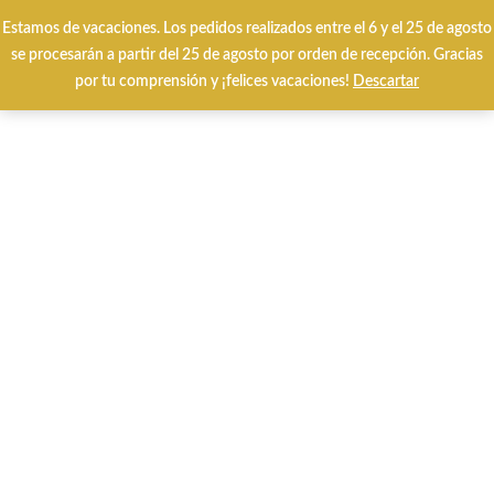
Estamos de vacaciones. Los pedidos realizados entre el 6 y el 25 de agosto
Envíos y cambios gratuitos 24/48 horas
se procesarán a partir del 25 de agosto por orden de recepción. Gracias
por tu comprensión y ¡felices vacaciones!
Descartar
0
HOME
CALZADO INVIERNO
CALZADO VERANO
MARCAS
Special Prices
Tarjetas Regalo